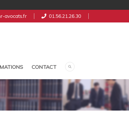
-avocats.fr
01.56.21.26.30
MATIONS
CONTACT