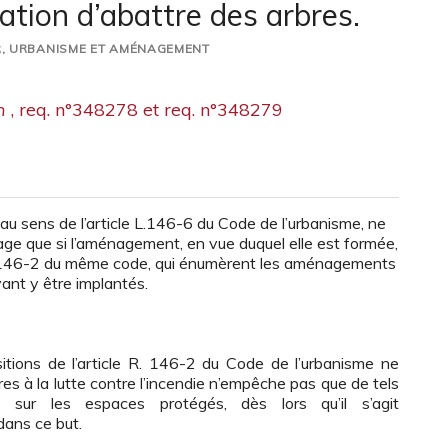
ation d’abattre des arbres.
R
,
URBANISME ET AMÉNAGEMENT
n
, req. n°348278 et req. n°348279
au sens de l’article L.146-6 du Code de l’urbanisme, ne
tage que si l’aménagement, en vue duquel elle est formée,
le R.146-2 du même code, qui énumèrent les aménagements
ant y être implantés.
sitions de l’article R. 146-2 du Code de l’urbanisme ne
 à la lutte contre l’incendie n’empêche pas que de tels
 sur les espaces protégés, dès lors qu’il s’agit
dans ce but.