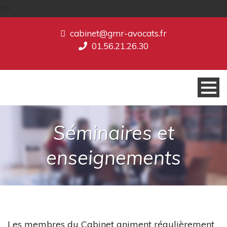
?>
cabinet@gmr-avocats.fr
01.56.21.26.30
Séminaires et
enseignements
Les membres du Cabinet animent régulièrement