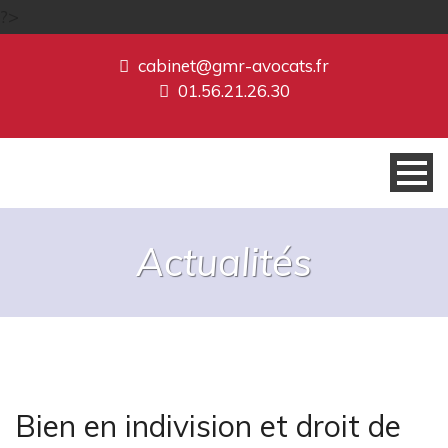
?>
cabinet@gmr-avocats.fr
01.56.21.26.30
Actualités
Bien en indivision et droit de