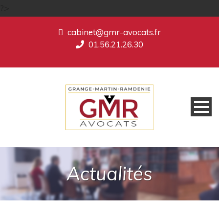
?>
cabinet@gmr-avocats.fr
01.56.21.26.30
Actualités