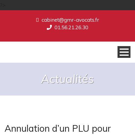
?>
cabinet@gmr-avocats.fr
01.56.21.26.30
Actualités
Annulation d’un PLU pour