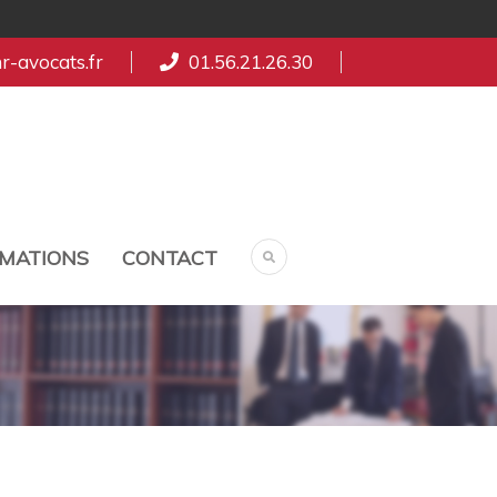
-avocats.fr
01.56.21.26.30
MATIONS
CONTACT