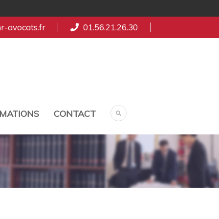
-avocats.fr
01.56.21.26.30
MATIONS
CONTACT