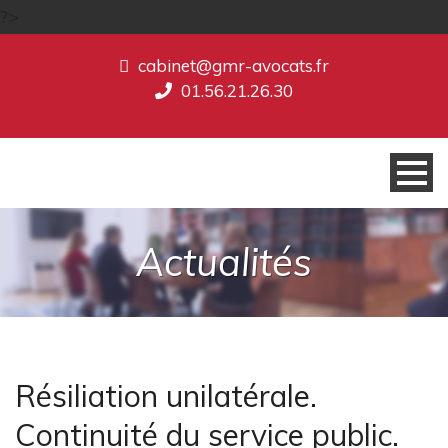
?>
cabinet@gmr-avocats.fr
01.56.21.26.30
Actualités
Résiliation unilatérale.
Continuité du service public.