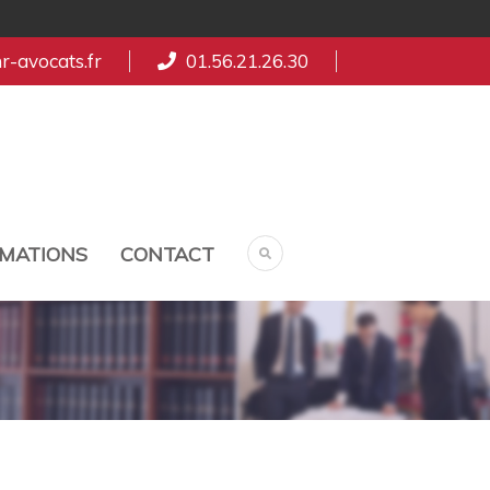
-avocats.fr
01.56.21.26.30
MATIONS
CONTACT