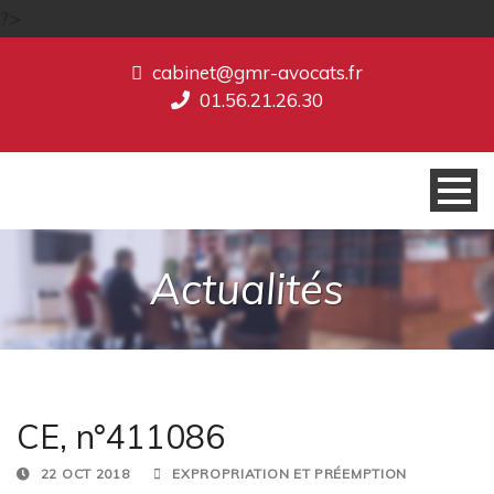
?>
cabinet@gmr-avocats.fr
01.56.21.26.30
Actualités
CE, n°411086
22 OCT 2018
EXPROPRIATION ET PRÉEMPTION