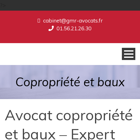
?>
cabinet@gmr-avocats.fr
01.56.21.26.30
Copropriété et baux
Avocat copropriété
et baux – Expert