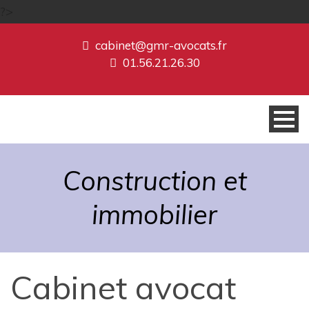
?>
cabinet@gmr-avocats.fr
01.56.21.26.30
Construction et
immobilier
Cabinet avocat