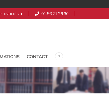
-avocats.fr
01.56.21.26.30
MATIONS
CONTACT