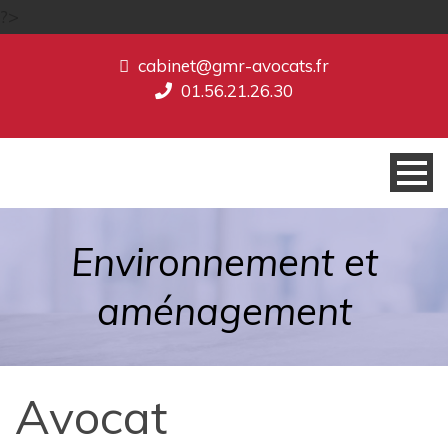
?>
cabinet@gmr-avocats.fr
01.56.21.26.30
Environnement et
aménagement
Avocat